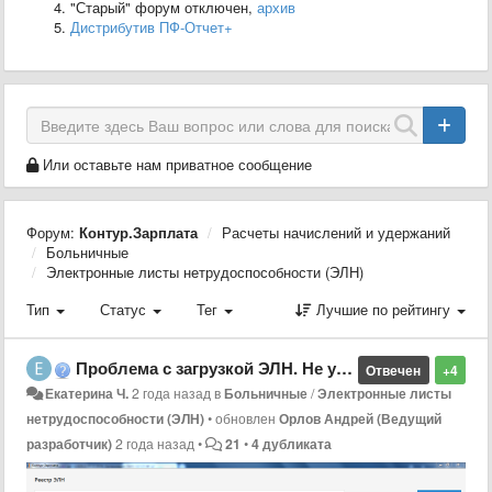
"Старый" форум отключен,
архив
Дистрибутив ПФ-Отчет+
Или оставьте нам приватное сообщение
Форум:
Контур.Зарплата
Расчеты начислений и удержаний
Больничные
Электронные листы нетрудоспособности (ЭЛН)
Тип
Статус
Тег
Лучшие по рейтингу
Проблема с загрузкой ЭЛН. Не удалось создать защищенный канал SSL/TLS
Отвечен
+4
Екатерина Ч.
2 года назад
в
Больничные
/
Электронные листы
нетрудоспособности (ЭЛН)
•
обновлен
Орлов Андрей (Ведущий
разработчик)
2 года назад
•
21
•
4 дубликата