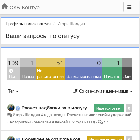
СКБ Контур
Профиль пользователя
Игорь Шалдин
Ваши запросы по статусу
109
1
51
0
1
На
Все
Новые
рассмотрении
Запланированные
Начатые
Заверше
Тег
Со свежими изменениями
Расчет надбавки за выслугу
Ищется ответ
0
Игорь Шалдин
4 года назад
в
Расчеты начислений и удержаний
/
Алгоритмы
•
обновлен
Алексей П
2 года назад
•
17
Добавление сотрудников в Приложение 1 6-НДФЛ
На рассмотрении
0