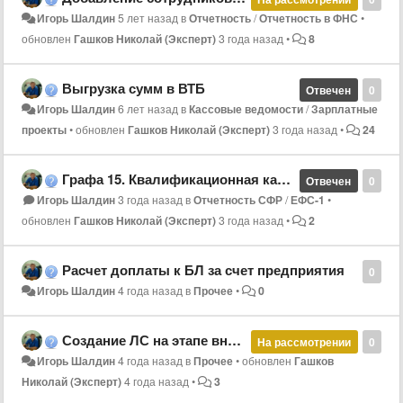
Игорь Шалдин
5 лет назад
в
Отчетность
/
Отчетность в ФНС
•
обновлен
Гашков Николай (Эксперт)
3 года назад
•
8
Выгрузка сумм в ВТБ
Отвечен
0
Игорь Шалдин
6 лет назад
в
Кассовые ведомости
/
Зарплатные
проекты
•
обновлен
Гашков Николай (Эксперт)
3 года назад
•
24
Графа 15. Квалификационная категория в справочнике к.ч. отличается от справочника в форме.
Отвечен
0
Игорь Шалдин
3 года назад
в
Отчетность СФР
/
ЕФС-1
•
обновлен
Гашков Николай (Эксперт)
3 года назад
•
2
Расчет доплаты к БЛ за счет предприятия
0
Игорь Шалдин
4 года назад
в
Прочее
•
0
Создание ЛС на этапе внедрения
На рассмотрении
0
Игорь Шалдин
4 года назад
в
Прочее
•
обновлен
Гашков
Николай (Эксперт)
4 года назад
•
3