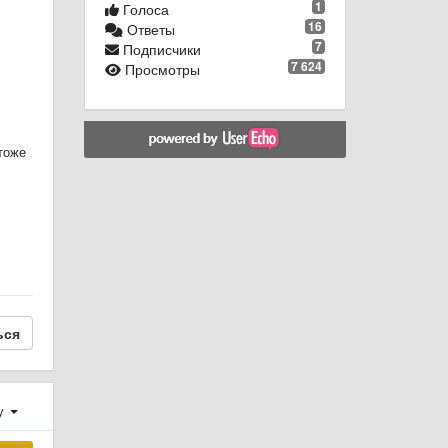
1
Голоса
16
Ответы
7
Подписчики
7 624
Просмотры
тоже
ься
у