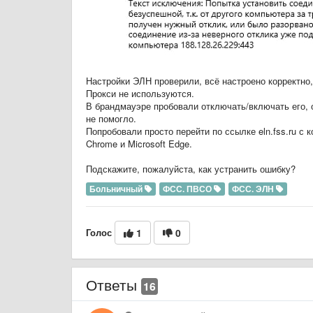
Настройки ЭЛН проверили, всё настроено корректно
Прокси не используются.
В брандмауэре пробовали отключать/включать его, о
не помогло.
Попробовали просто перейти по ссылке eln.fss.ru с 
Chrome и Microsoft Edge.
Подскажите, пожалуйста, как устранить ошибку?
Больничный
ФСС. ПВСО
ФСС. ЭЛН
Голос
1
0
Ответы
16