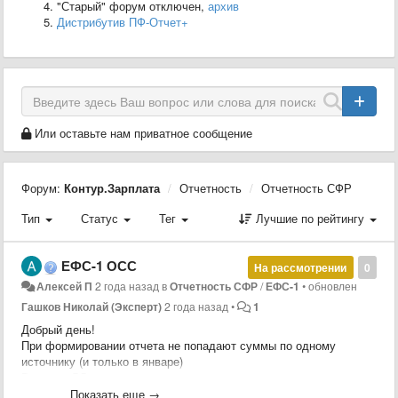
"Старый" форум отключен,
архив
Дистрибутив ПФ-Отчет+
Или оставьте нам приватное сообщение
Форум:
Контур.Зарплата
Отчетность
Отчетность СФР
Тип
Статус
Тег
Лучшие по рейтингу
ЕФС-1 ОСС
На рассмотрении
0
Алексей П
2 года назад
в
Отчетность СФР
/
ЕФС-1
•
обновлен
Гашков Николай (Эксперт)
2 года назад
•
1
Добрый день!
При формировании отчета не попадают суммы по одному
источнику (и только в январе)
В самом ЛС 0,2% считается корректно.
За январь и февраль одинаковые суммы выплат. И в февраль
Показать еще →