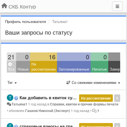
СКБ Контур
Профиль пользователя
Татьяна1
Ваши запросы по статусу
21
0
16
0
0
На
Все
Новые
рассмотрении
Запланированные
Начатые
Завершен
Тег
Со свежими изменениями
Как добавить в квиток суммы для проверки ПН по 4 таблице
На рассмотрении
0
Татьяна1
1 год назад
в
Справки, квитки и прочие формы печати
•
обновлен
Гашков Николай (Эксперт)
1 год назад
•
1
страховые взносы на травматизм
На рассмотрении
0