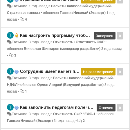
Татьяна1
1 год назад
в
Расчеты начислений и удержаний
/
Страховые взносы
•
обновлен
Гашков Николай (Эксперт)
1 год
назад
•
4
Как настроить программу чтобы период прогула в ЕФС1-Стаж попадал как НЕОПЛ
Завершен
0
Татьяна1
3 года назад
в
Отчетность
/
Отчетность СФР
•
обновлен
Вячеслав Шинкарев (менеджер разработки)
3 года назад
•
3
Сотрудник имеет вычет по недвижимости , как происходит расчет ПН ?
На рассмотрении
0
Татьяна1
3 года назад
в
Расчеты начислений и удержаний
/
НДФЛ
•
обновлен
Орлов Андрей (Ведущий разработчик)
3 года
назад
•
1
Как заполнить педагогам поле часы если нагрузка 18 часов в неделю
Отвечен
0
Татьяна1
3 года назад
в
Отчетность СФР
/
ЕФС-1
•
обновлен
Гашков Николай (Эксперт)
3 года назад
•
2