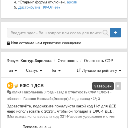
"Старый" форум отключен,
архив
Дистрибутив ПФ-Отчет+
Или оставьте нам приватное сообщение
Форум:
Контур.Зарплата
Отчетность
Отчетность СФР
Тип
Статус
Тег
Лучшие по рейтингу
ЕФС-1 ДСВ
Завершен
0
Юлия Николаевна
3 года назад
в
Отчетность СФР
/
ЕФС-1
•
обновлен
Гашков Николай (Эксперт)
3 года назад
•
3
Здравствуйте, подскажите пожалуйста какой код Н-У для ДСВ
надо использовать с 2023г., чтобы он попадал в ЕФС-1 ДСВ.
(Мы всегда использовали код 321-Разовые удержания и отчет
ДСВ-3 делали в программе пенсионного фонда), Сейчас при
формировании ЕФС-1 ДСВ отчет не создается, потому что
Показать еще →