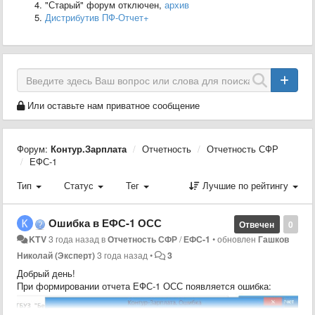
"Старый" форум отключен,
архив
Дистрибутив ПФ-Отчет+
Или оставьте нам приватное сообщение
Форум:
Контур.Зарплата
Отчетность
Отчетность СФР
ЕФС-1
Тип
Статус
Тег
Лучшие по рейтингу
Ошибка в ЕФС-1 ОСС
Отвечен
0
KTV
3 года назад
в
Отчетность СФР
/
ЕФС-1
•
обновлен
Гашков
Николай (Эксперт)
3 года назад
•
3
Добрый день!
При формировании отчета ЕФС-1 ОСС появляется ошибка: