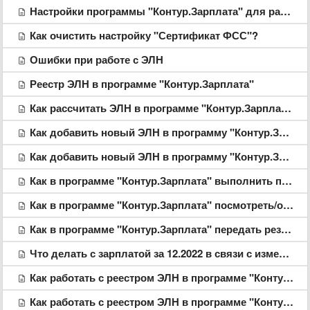
Настройки программы "Контур.Зарплата" для работы с ЭЛН
Как очистить настройку "Сертификат ФСС"?
Ошибки при работе с ЭЛН
Реестр ЭЛН в программе "Контур.Зарплата"
Как рассчитать ЭЛН в программе "Контур.Зарплата"
Как добавить новый ЭЛН в программу "Контур.Зарплата": добавление ЭЛН при расчете больничного
Как добавить новый ЭЛН в программу "Контур.Зарплата": добавление ЭЛН непосредственно в реестр
Как в программе "Контур.Зарплата" выполнить пересчет больничного, выданного в виде ЭЛН
Как в программе "Контур.Зарплата" посмотреть/откорректировать информацию по ЭЛН
Как в программе "Контур.Зарплата" передать результаты расчета, если расчет был выполнен до появления реестра ЭЛН в программе
Что делать с зарплатой за 12.2022 в связи с изменениями 2023 года?
Как работать с реестром ЭЛН в программе "Контур.Зарплата", если нет интернета и/или сертификатов и СКЗИ. Ситуация 1: машина с доступом в интернет и машины расчетчиков находятся в одной локальной сети
Как работать с реестром ЭЛН в программе "Контур.Зарплата", если нет интернета и/или сертификатов и СКЗИ. Ситуация 2: "Воздушный зазор" - машина с доступом в интернет и машины расчетчиков находятся в разных сетях