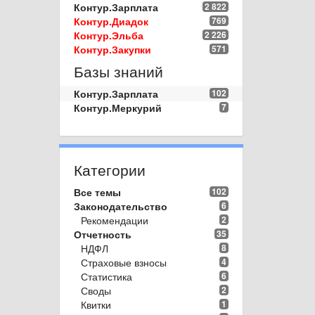
Контур.Зарплата
2 822
Контур.Диадок
769
Контур.Эльба
2 226
Контур.Закупки
571
Базы знаний
Контур.Зарплата
102
Контур.Меркурий
7
Категории
Все темы
102
Законодательство
6
Рекомендации
2
Отчетность
35
НДФЛ
8
Страховые взносы
4
Статистика
6
Своды
2
Квитки
1