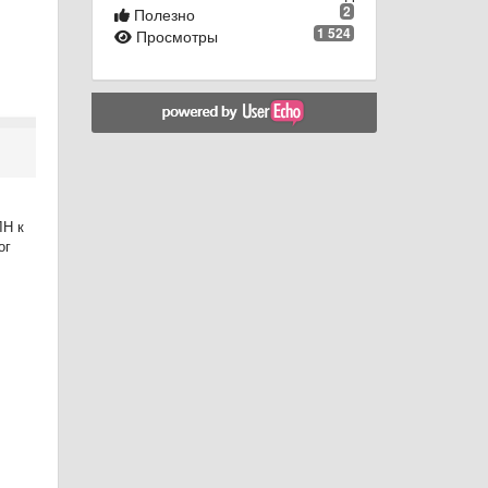
2
Полезно
1 524
Просмотры
ЛН к
ог