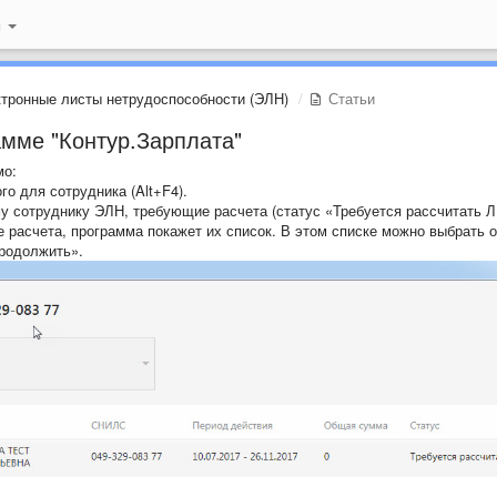
й
тронные листы нетрудоспособности (ЭЛН)
Статьи
амме "Контур.Зарплата"
мо:
о для сотрудника (Alt+F4).
му сотруднику ЭЛН, требующие расчета (статус «Требуется рассчитать Л
расчета, программа покажет их список. В этом списке можно выбрать 
Продолжить».