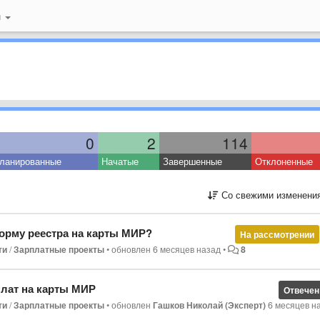
й
0
2
114
ланированные
Начатые
Завершенные
Отклоненные
Со свежими изменени
орму реестра на карты МИР?
На рассмотрении
ти
/
Зарплатные проекты
•
обновлен
6 месяцев назад
•
8
лат на карты МИР
Отвечен
ти
/
Зарплатные проекты
•
обновлен
Гашков Николай (Эксперт)
6 месяцев н