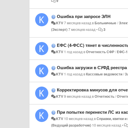
9
Ошибка при запросе ЭЛН
KTV
7 месяцев назад
в
Больничные
/
Элек
(Эксперт)
7 месяцев назад
•
3
ЕФС (4-ФСС) тянет в численнос
KTV
1 год назад
в
Отчетность СФР
/
ЕФС-1
Ошибка загрузки в СУФД реестра
KTV
1 год назад
в
Кассовые ведомости
/
З
Корректировка минусов для отчетности 
KTV
9 месяцев назад
в
Отчетность
/
Отчет
При попытке перенести ЛС из ка
KTV
10 месяцев назад
в
Справки, квитки 
(Ведущий разработчик)
10 месяцев назад
•