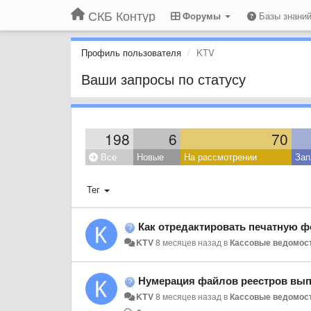
СКБ Контур
Форумы
Базы знани
Профиль пользователя
KTV
Ваши запросы по статусу
198
6
70
Все
Новые
На рассмотрении
Зап
Тег
Как отредактировать печатную ф
KTV
8 месяцев назад
в
Кассовые ведомос
Нумерация файлов реестров вып
KTV
8 месяцев назад
в
Кассовые ведомос