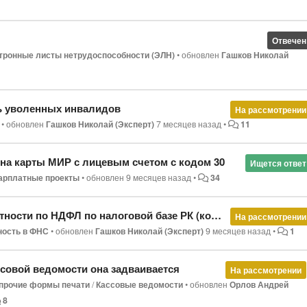
Отвечен
тронные листы нетрудоспособности (ЭЛН)
•
обновлен
Гашков Николай
ть уволенных инвалидов
На рассмотрении
•
обновлен
Гашков Николай (Эксперт)
7 месяцев назад
•
11
 на карты МИР с лицевым счетом с кодом 30
Ищется ответ
арплатные проекты
•
обновлен
9 месяцев назад
•
34
по НДФЛ по налоговой базе РК (код дохода 2006)
На рассмотрении
ность в ФНС
•
обновлен
Гашков Николай (Эксперт)
9 месяцев назад
•
1
ссовой ведомости она задваивается
На рассмотрении
и прочие формы печати
/
Кассовые ведомости
•
обновлен
Орлов Андрей
8