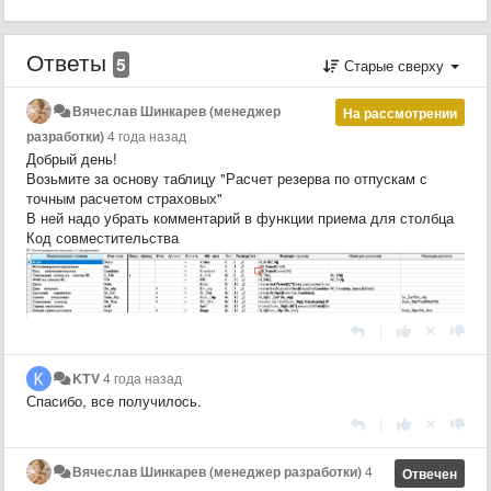
Ответы
5
Старые сверху
Вячеслав Шинкарев (менеджер
На рассмотрении
разработки)
4 года назад
Добрый день!
Возьмите за основу таблицу "Расчет резерва по отпускам с
точным расчетом страховых"
В ней надо убрать комментарий в функции приема для столбца
Код совместительства
|
KTV
4 года назад
Спасибо, все получилось.
|
Вячеслав Шинкарев (менеджер разработки)
4
Отвечен