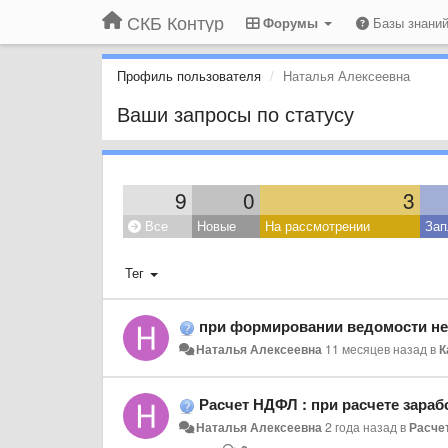
СКБ Контур
Форумы
Базы знани
Профиль пользователя
Наталья Алексеевна
Ваши запросы по статусу
9
0
3
Все
Новые
На рассмотрении
Зап
Тег
при формировании ведомости не пол
Наталья Алексеевна
11 месяцев назад
в
К
Расчет НДФЛ : при расчете заработной пл
Наталья Алексеевна
2 года назад
в
Расче