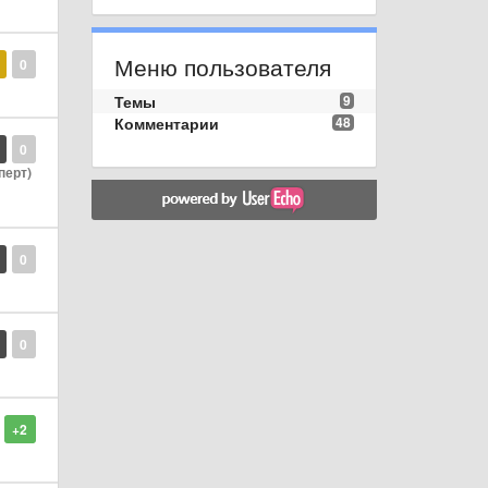
Меню пользователя
0
Темы
9
Комментарии
48
0
перт)
0
0
+2