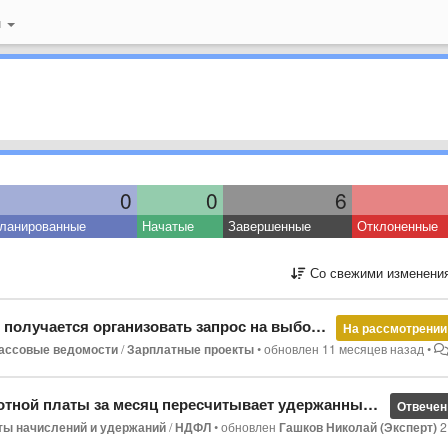
й
0
0
6
ланированные
Начатые
Завершенные
Отклоненные
Со свежими изменени
учается организовать запрос на выбор банка
На рассмотрении
ассовые ведомости
/
Зарплатные проекты
•
обновлен
11 месяцев назад
•
аты за месяц пересчитывает удержанный НДФЛ за 1 пол месяца
Отвечен
ты начислений и удержаний
/
НДФЛ
•
обновлен
Гашков Николай (Эксперт)
2