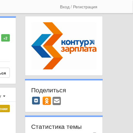
Вход / Регистрация
+2
ься
Поделиться
у
ении
Статистика темы