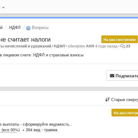
й
ий
НДФЛ
Вопросы
не считает налоги
На рассмотрении
ты начислений и удержаний / НДФЛ
•
обновлен
АНН
4 года назад
•
23
т в лицевом счете НДФЛ и страховые взносы
Подписат
Старые сверх
На рассмотр
 выплаты - сформируйте ведомость..
 (все 30%) + 354 вид - травма