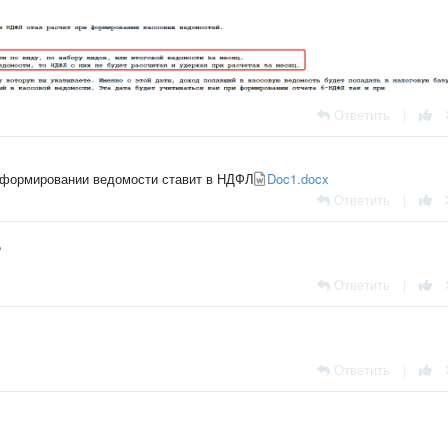
Ответить
|
 формировании ведомости ставит в НДФЛ
Doc1.docx
Ответить
|
д
Ответить
|
Ответить
|