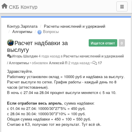
СКБ Контур
Контур.Зарплата
Расчеты начислений и удержаний
Алгоритмы
Вопросы
Расчет надбавки за
Ищется ответ
0
выслугу
Игорь Шалдин
4 года назад
в
Расчеты начислений и удержаний
/ Алгоритмы
•
обновлен
Алексей П
2 года назад
•
17
Здравствуйте.
Работнику установлен оклад = 10000 руб и надбавка за выслугу.
Расчет выслуги по сетке. График работы - каждый день по 8
часов (аттестованные).
В ночь с 27.04 на 28.04 процент выслуги меняется с 5 на 10.
Если отработан весь апрель
, сумма надбавки:
с 01.04 по 27.04: 10000/30*27*5% = 450 руб.
с 28.04 по 30.04: 10000/30*3*10% = 100 руб.
Общая сумма надбавки = 450 + 100 = 550 руб.
Считаю в КЗ, получаю тот же результат. Тут всё ok.