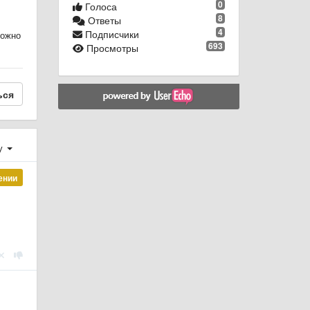
0
Голоса
8
Ответы
4
Подписчики
можно
693
Просмотры
ься
у
ении