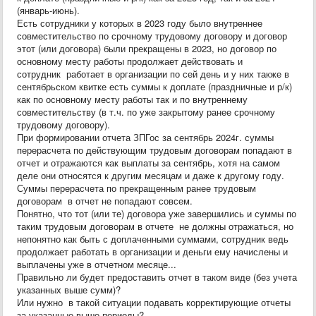
(январь-июнь).
Есть сотрудники у которых в 2023 году было внутреннее
совместительство по срочному трудовому договору и договор
этот (или договора) были прекращены в 2023, но договор по
основному месту работы продолжает действовать и
сотрудник работает в организации по сей день и у них также в
сентябрьском квитке есть суммы к доплате (праздничные и р/к)
как по основному месту работы так и по внутреннему
совместительству (в т.ч. по уже закрытому ранее срочному
трудовому договору).
При формировании отчета ЗПГос за сентябрь 2024г. суммы
перерасчета по действующим трудовым договорам попадают в
отчет и отражаются как выплаты за сентябрь, хотя на самом
деле они относятся к другим месяцам и даже к другому году.
Суммы перерасчета по прекращенным ранее трудовым
договорам в отчет не попадают совсем.
Понятно, что тот (или те) договора уже завершились и суммы по
таким трудовым договорам в отчете не должны отражаться, но
непонятно как быть с доплаченными суммами, сотрудник ведь
продолжает работать в организации и деньги ему начислены и
выплачены уже в отчетном месяце...
Правильно ли будет предоставить отчет в таком виде (без учета
указанных выше сумм)?
Или нужно в такой ситуации подавать корректирующие отчеты
за указанные выше периоды?