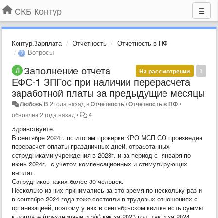
СКБ Контур
Контур.Зарплата
Отчетность
Отчетность в ПФ
Вопросы
Заполнение отчета
На рассмотрении
0
ЕФС-1 ЗПГос при наличии перерасчета
заработной платы за предыдущие месяцы
Любовь В
2 года назад
в
Отчетность / Отчетность в ПФ
•
обновлен
2 года назад
•
4
Здравствуйте.
В сентябре 2024г. по итогам проверки КРО МСП СО произведен
перерасчет оплаты праздничных дней, отработанных
сотрудниками учреждения в 2023г. и за период с января по
июнь 2024г. с учетом компенсационных и стимулирующих
выплат.
Сотрудников таких более 30 человек.
Несколько из них принимались за это время по нескольку раз и
в сентябре 2024 года тоже состояли в трудовых отношениях с
организацией, поэтому у них в сентябрьском квитке есть суммы
к доплате (праздничные и р/к) как за 2023 год, так и за 2024