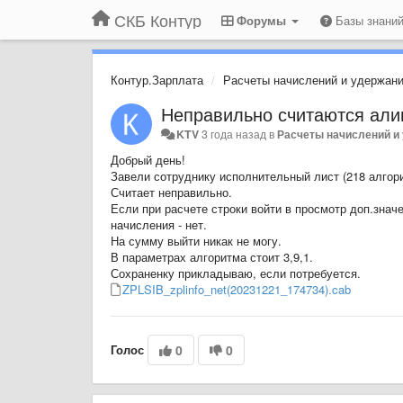
СКБ Контур
Форумы
Базы знани
Контур.Зарплата
Расчеты начислений и удержан
Неправильно считаются али
KTV
3 года назад
в
Расчеты начислений и
Добрый день!
Завели сотруднику исполнительный лист (218 алгори
Считает неправильно.
Если при расчете строки войти в просмотр доп.знач
начисления - нет.
На сумму выйти никак не могу.
В параметрах алгоритма стоит 3,9,1.
Сохраненку прикладываю, если потребуется.
ZPLSIB_zplinfo_net(20231221_174734).cab
Голос
0
0