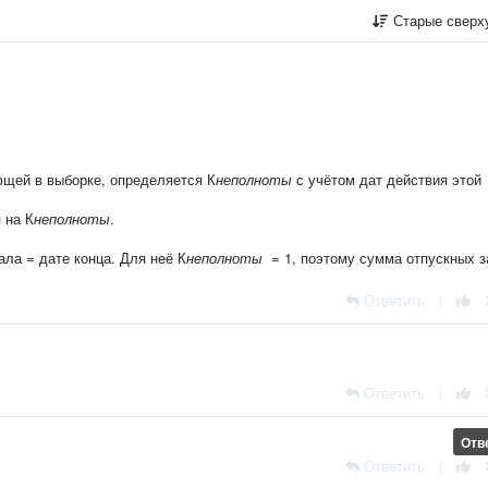
Старые сверх
ющей в выборке, определяется К
неполноты
с учётом дат действия этой
 на К
неполноты
.
ала = дате конца. Для неё К
неполноты
= 1, поэтому сумма отпускных з
Ответить
|
Ответить
|
Отв
Ответить
|