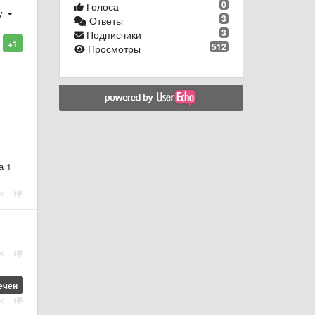
0
Голоса
у
3
Ответы
3
Подписчики
+1
512
Просмотры
а 1
ечен