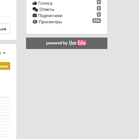
0
Голоса
5
Ответы
2
Подписчики
599
Просмотры
ься
у
ении