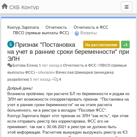
СКБ Контур
Контур.Зарплата
Отчетность
Отчетность в ФСС
ПВСО (прямые выплаты ФСС)
Вопросы
Признак "Постановка
На рассмотрении
+3
на учет в ранние сроки беременности" при
ЭЛН
Ботова Елена
5 лет назад
в
Отчетность в ФСС / ПВСО (прямые
выплаты ФСС)
•
обновлен
Вячеслав Шинкарев (менеджер
разработки)
5 лет назад
•
4
Добрый день!
Возникла проблема: при расчете БЛ по беременности и родам из
ЭЛН нет возможности откорректировать признак "Постановка на
учет в ранние сроки беременности" ни на этапе расчета
больничного, ни в реестре в вкладке "Пособия ФСС".
Контур-Зарплата берет этот признак из ЭЛН "как есть", при этом
если отправить реестр без корректировки, ФСС его не
принимает, так как с 30.06.2021 в реестре не должно быть
этой информации. Расчетчик вынужден выгружать реестр из КЗ