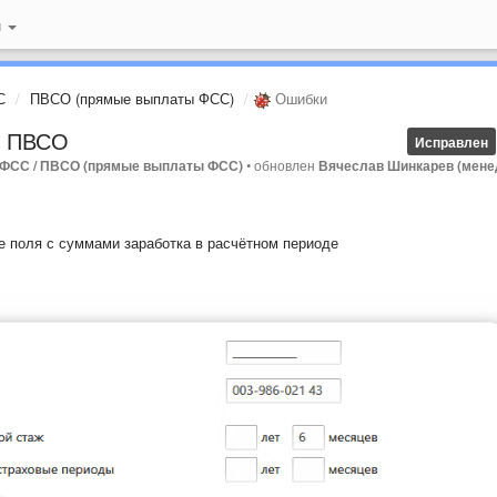
й
С
ПВСО (прямые выплаты ФСС)
Ошибки
е ПВСО
Исправлен
 ФСС / ПВСО (прямые выплаты ФСС)
•
обновлен
Вячеслав Шинкарев (мен
е поля с суммами заработка в расчётном периоде