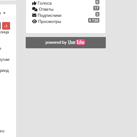
0
Голоса
17
Ответы
у
5
Подписчики
4 736
Просмотры
-1
конца
е
лучае
ериод
ого