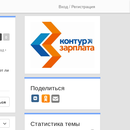
Вход / Регистрация
0
зад
•
ет ли
Поделиться
ься
Статистика темы