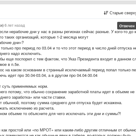
Старые сверх
и)
6 лет назад
Отвечен
если нерабочие дни у нас в разны регионах сейчас разные. У кого-то до 
го таких организаций, которые 1-2 месяца могут
абочие дни»?
олько про период по 03.04 и то что этот период в число дней отпуска н
еднего надо исключить.
я бы еще поспорил с тем фактом, что Указ Президента входит в данном с
мое в п.5е.
прос на каком основании в странный исключаемый период попал только п
ечь идет про 30.04-03.04, а в другом про 04.04-30.04
т суть применяемых норм.
него потому, что обычно сохранение заработной платы идет в объеме не
днего заработка» или части ставки.
от обычной, поэтому сумма среднего для отпуска будет искажена.
жать исключению из расчета.
ном объеме то объясните для чего исключать эти дни и суммы?!
и как простой или «по МРОТ» или каким-либо другим отличным от обычн
вых помечаются не как обычные явки в табеле, во-вторых должны быть