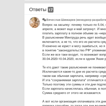
Ответы
17
Вячеслав Шинкарев (менеджер разработк
Вопрос на засыпку: почему только по 5.04, 
апреля, а может еще и май затронут. И мно
платить зарплату в полном объеме за «нер
В разъяснении Минтруда речь идет вообще т
включается, а не то, что его из расчета ср
Я конечно не юрист и могу ошибаться, но 
в понятие "законодательство РФ" упоминае
Если же все таки входит, то возникает во
30.04.2020-10.04.2020, если в одном Указе р
Те кто дают такие разъяснения не понимаю
Исключаются какие-то дни из расчета сред
таком как обычная зарплата, например «сре
И эта "сохраняемая зарплата" отличается 
Только поэтому эти суммы и эти дни подле
Если зарплата начислялась обычная, в пол
Сумма среднего от этого не искажается.
А вот если организация оплачивала эти дн
порядка способом, то тогда эти дни во-пер