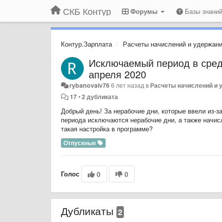
СКБ Контур
Форумы
Базы знани
Контур.Зарплата
Расчеты начислений и удержан
Исключаемый период в средн
апреля 2020
rybanovaiv76
6 лет назад
в
Расчеты начислений и 
17
•
2 дубликата
Добрый день! За нерабочие дни, которые ввели из-з
периода исключаются нерабочие дни, а также начисл
такая настройка в программе?
Отпускные
Голос
0
0
Дубликаты
2