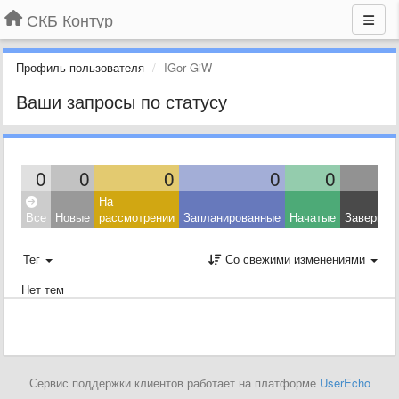
СКБ Контур
Профиль пользователя
IGor GiW
Ваши запросы по статусу
0
0
0
0
0
На
Все
Новые
рассмотрении
Запланированные
Начатые
Завершен
Тег
Со свежими изменениями
Нет тем
Сервис поддержки клиентов работает на платформе
UserEcho