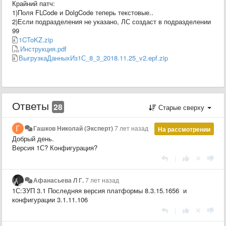
Крайний патч:
1)Поля FLCode и DolgCode теперь текстовые..
2)Если подразделения не указано, ЛС создаст в подразделении
99
1CToKZ.zip
Инструкция.pdf
ВыгрузкаДанныхИз1С_8_3_2018.11.25_v2.epf.zip
Ответы
28
Старые сверху
Гашков Николай (Эксперт)
7 лет назад
На рассмотрении
Добрый день.
Версия 1С? Конфигурация?
|
Афанасьева Л Г.
7 лет назад
1С:ЗУП 3.1 Последняя версия платформы 8.3.15.1656 и
конфигурации 3.1.11.106
|