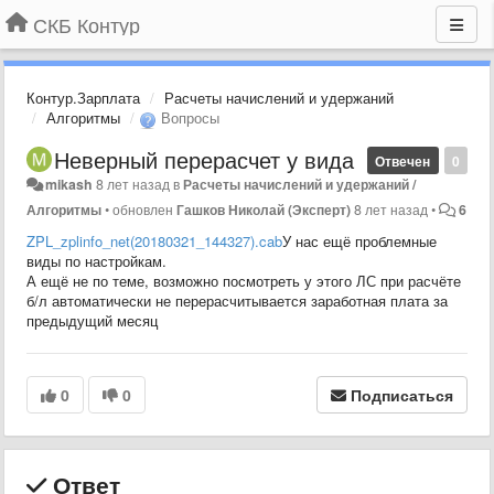
СКБ Контур
Контур.Зарплата
Расчеты начислений и удержаний
Алгоритмы
Вопросы
Неверный перерасчет у вида
Отвечен
0
mikash
8 лет назад
в
Расчеты начислений и удержаний /
Алгоритмы
•
обновлен
Гашков Николай (Эксперт)
8 лет назад
•
6
ZPL_zplinfo_net(20180321_144327).cab
У нас ещё проблемные
виды по настройкам.
А ещё не по теме, возможно посмотреть у этого ЛС при расчёте
б/л автоматически не перерасчитывается заработная плата за
предыдущий месяц
0
0
Подписаться
Ответ