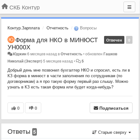
СКБ Контур
Контур.Зарплата
Отчетность
Вопросы
Форма для НКО в МИНЮСТ
Отвечен
0
УН000Х
Юджин
6 месяцев назад
в
Отчетность
•
обновлен
Гашков
Николай (Эксперт)
5 месяцев назад
•
5
Добрый день мне позвонил бухгалтер НКО и спросил, есть ли в
КЗ форма в минюст в части заполнения по сотрудникам (по
договорникам) а я про такую форму первый раз слышу. Можно
узнать в КЗ есть такая форма или будет когда-нибудь?
0
0
Подписаться
Ответы
5
Старые сверху