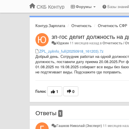
СКБ Контур
Форумы
Базы знани
Контур.Зарплата
Отчетность
Отчетность СФР
зп-гос делит должность на д
Юджин
11 месяцев назад
в
Отчетность / 
ZPL_zplinfo_full(20250918_161203).7z
Добрый день. Сотрудник работал на одной должности
должность, поставили дату приема 20.08.2025.Рот 
01.08.2025 по 19.08.2025 собирает все виды без базо
не подтягивает виды. Подскажите где поправить.
Голос
1
0
Ответы
1
Гашков Николай (Эксперт)
11 месяцев наз