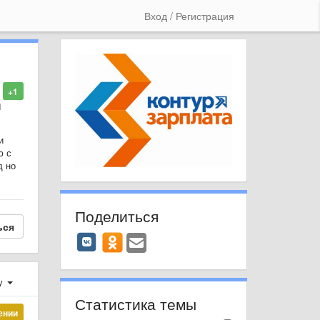
Вход / Регистрация
+1
1
и
ю с
д но
Поделиться
ься
у
Статистика темы
ении