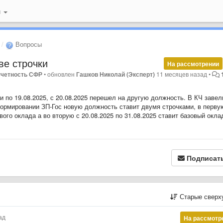
й
Вопросы
ве строчки
На рассмотрении
Отчетность СФР
•
обновлен
Гашков Николай (Эксперт)
11 месяцев назад
•
 по 19.08.2025, с 20.08.2025 перешел на другую должность. В КЧ завел
формировании ЗП-Гос новую должность ставит двумя строчками, в перву
вого оклада а во вторую с 20.08.2025 по 31.08.2025 ставит базовый окла
Подписат
Старые сверх
ад
На рассмотр