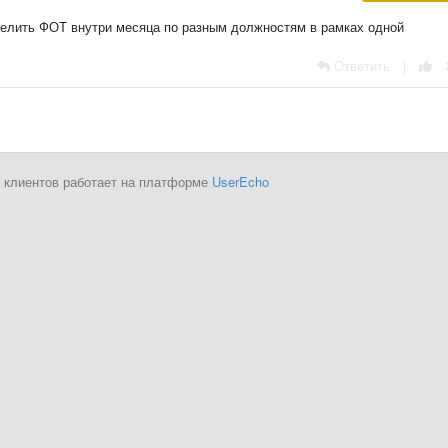
 делить ФОТ внутри месяца по разным должностям в рамках одной
Ответить
|
 клиентов работает на платформе
UserEcho