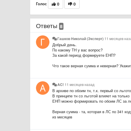
Голос
0
0
Ответы
8
Гашков Николай (Эксперт)
11 месяцев наз
Добрый день.
По какому ТН у вас вопрос?
За какой период формируете ЕНП?
Что такое верная сумма и неверная? Укажи
AC!
11 месяцев назад
В архиве по обоим тн, т.к. первый со льгот
В принципе тн со льготой влияет на тольк
ЕНП можно формировать по обоим ЛС за люб
Верная сумма - та, которая в ЛС по 341 ко
из месяцев