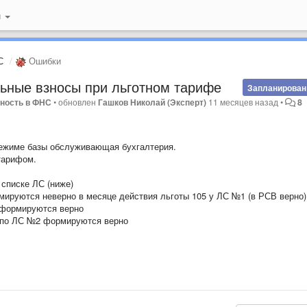
й
С
Ошибки
ьные взносы при льготном тарифе
Запланирован
тность в ФНС
•
обновлен
Гашков Николай (Эксперт)
11 месяцев назад
•
8
режиме базы обслуживающая бухгалтерия.
тарифом.
списке ЛС (ниже)
руются неверно в месяце действия льготы 105 у ЛС №1 (в РСВ верно)
 формируются верно
П по ЛС №2 формируются верно