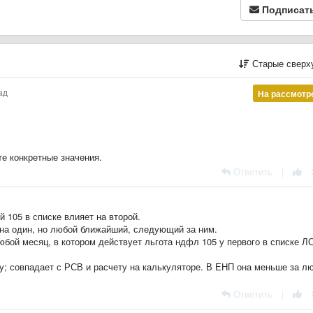
Подписат
Старые сверх
ад
На рассмотр
те конкретные значения.
Ответить
|
ой 105 в списке влияет на второй.
о на один, но любой ближайший, следующий за ним.
ой месяц, в котором действует льгота ндфл 105 у первого в списке ЛС
ду; совпадает с РСВ и расчету на калькуляторе. В ЕНП она меньше за л
Ответить
|