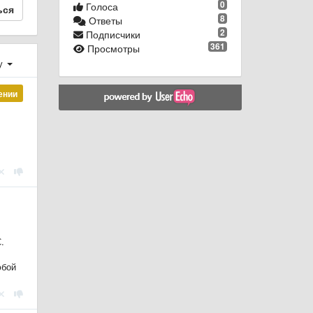
0
Голоса
ься
8
Ответы
2
Подписчики
361
Просмотры
у
ении
.
юбой