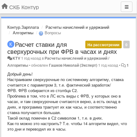
СКБ Контур
Контур.Зарплата
Расчеты начислений и удержаний
Алгоритмы
Вопросы
Расчет ставки для
На рассмотрении
0
сверхурочных при ФРВ в часах и днях
KTV
1 год назад
в
Расчеты начислений и удержаний /
Алгоритмы
•
обновлен
Гашков Николай (Эксперт)
1 год назад
•
1
Добрый день!
Настраиваем сверхурочные по системному алгоритму, ставка
считается с параметром 3, т.е. фактический заработок/
ФРВ. ФРВ собирается из столбца С2.
Проблема в том, что в ЛС есть виды с ФРВ, у которых оно в
часах, и там сверхурочные считаются верно, а есть оклад в
днях, и программа трактует их как часы, и соответственно
ставка получается большая.
Такой оклад помечен в С2 символом 1, т.е. в днях.
Как-то можно это настроить? Т.е. чтобы 14 алгоритм видел, что
это дни и переводил их в часы.