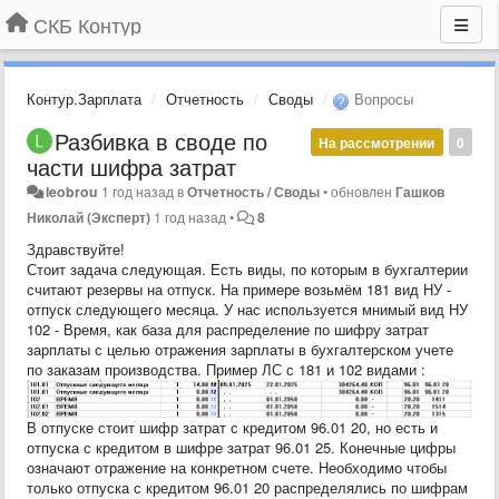
СКБ Контур
Контур.Зарплата
Отчетность
Своды
Вопросы
Разбивка в своде по
На рассмотрении
0
части шифра затрат
leobrou
1 год назад
в
Отчетность / Своды
•
обновлен
Гашков
Николай (Эксперт)
1 год назад
•
8
Здравствуйте!
Стоит задача следующая. Есть виды, по которым в бухгалтерии
считают резервы на отпуск. На примере возьмём 181 вид НУ -
отпуск следующего месяца. У нас используется мнимый вид НУ
102 - Время, как база для распределение по шифру затрат
зарплаты с целью отражения зарплаты в бухгалтерском учете
по заказам производства. Пример ЛС с 181 и 102 видами :
В отпуске стоит шифр затрат с кредитом 96.01 20, но есть и
отпуска с кредитом в шифре затрат 96.01 25. Конечные цифры
означают отражение на конкретном счете. Необходимо чтобы
только отпуска с кредитом 96.01 20 распределялись по шифрам