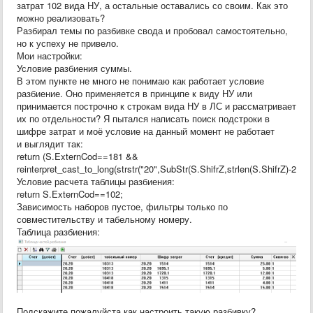
затрат 102 вида НУ, а остальные оставались со своим. Как это
можно реализовать?
Разбирал темы по разбивке свода и пробовал самостоятельно,
но к успеху не привело.
Мои настройки:
Условие разбиения суммы.
В этом пункте не много не понимаю как работает условие
разбиение. Оно применяется в принципе к виду НУ или
принимается построчно к строкам вида НУ в ЛС и рассматривает
их по отдельности? Я пытался написать поиск подстроки в
шифре затрат и моё условие на данный момент не работает
и выглядит так:
return (S.ExternCod==181 &&
reinterpret_cast_to_long(strstr("20",SubStr(S.ShifrZ,strlen(S.ShifrZ)-2))));
Условие расчета таблицы разбиения:
return S.ExternCod==102;
Зависимость наборов пустое, фильтры только по
совместительству и табельному номеру.
Таблица разбиения:
Подскажите пожалуйста как настроить такую разбивку?