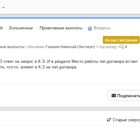
й
ий
Больничные
Проактивные выплаты
Вопросы
На рассмотрении
вные выплаты
•
обновлен
Гашков Николай (Эксперт)
1 год назад
•
4
З ответ на запрос в К-Э. И в разделе Место работы тип договора встает
е, что-то влияет в К-З на тип договора.
Подписат
Старые сверх