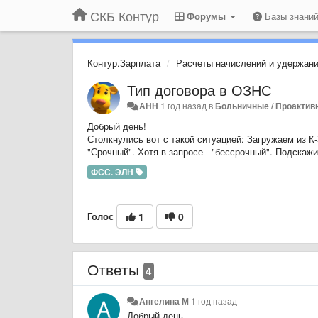
СКБ Контур
Форумы
Базы знани
Контур.Зарплата
Расчеты начислений и удержан
Тип договора в ОЗНС
АНН
1 год назад
в
Больничные / Проакти
Добрый день!
Столкнулись вот с такой ситуацией: Загружаем из К-
"Срочный". Хотя в запросе - "бессрочный". Подскажит
ФСС. ЭЛН
Голос
1
0
Ответы
4
Ангелина М
1 год назад
Добрый день.