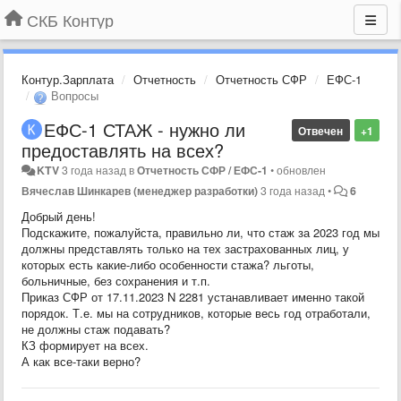
СКБ Контур
Контур.Зарплата
Отчетность
Отчетность СФР
ЕФС-1
Вопросы
ЕФС-1 СТАЖ - нужно ли
Отвечен
+1
предоставлять на всех?
KTV
3 года назад
в
Отчетность СФР / ЕФС-1
•
обновлен
Вячеслав Шинкарев (менеджер разработки)
3 года назад
•
6
Добрый день!
Подскажите, пожалуйста, правильно ли, что стаж за 2023 год мы
должны представлять только на тех застрахованных лиц, у
которых есть какие-либо особенности стажа? льготы,
больничные, без сохранения и т.п.
Приказ СФР от 17.11.2023 N 2281 устанавливает именно такой
порядок. Т.е. мы на сотрудников, которые весь год отработали,
не должны стаж подавать?
КЗ формирует на всех.
А как все-таки верно?