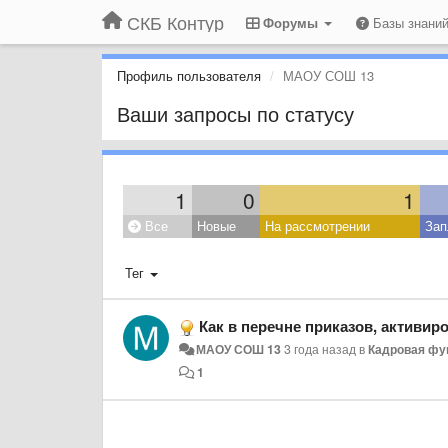
СКБ Контур
Форумы
Базы знани
Профиль пользователя
МАОУ СОШ 13
Ваши запросы по статусу
1
0
1
Все
Новые
На рассмотрении
Зап
Тег
Как в перечне приказов, активировать
МАОУ СОШ 13
3 года назад
в
Кадровая фу
1