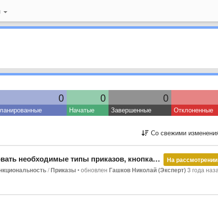
й
0
0
0
ланированные
Начатые
Завершенные
Отклоненные
Со свежими изменени
 необходимые типы приказов, кнопка не активна?
На рассмотрении
нкциональность
/
Приказы
•
обновлен
Гашков Николай (Эксперт)
3 года наз