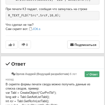
При печати КЗ падает, сообщая что запнулась на строке
R_TEXT_FLD("Src",SrcF,10,0);
Что сделал не так?
Сам скрипт вот:
JO6.s
0
0
Подписаться
Ответ
Орлов Андрей (Ведущий разработчик)
6 лет
Ответ
назад
В скрипте формы печати свода можно получить данные из
списка сводов, пример:
var Tabl = CreateObject("CurPrnTbl");
long adr = Tabl.GetAdrListTabl();
int rcr = Tabl.GetRcrInListTabl();