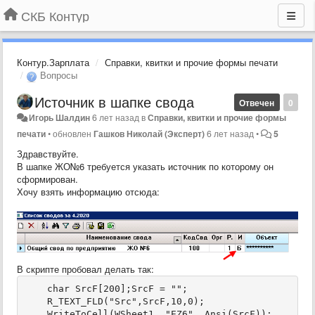
СКБ Контур
Контур.Зарплата
Справки, квитки и прочие формы печати
Вопросы
Источник в шапке свода
Отвечен
0
Игорь Шалдин
6 лет назад
в
Справки, квитки и прочие формы
печати
•
обновлен
Гашков Николай (Эксперт)
6 лет назад
•
5
Здравствуйте.
В шапке ЖО№6 требуется указать источник по которому он
сформирован.
Хочу взять информацию отсюда:
В скрипте пробовал делать так:
    char SrcF[200];SrcF = "";
    R_TEXT_FLD("Src",SrcF,10,0); 
    WriteToCell(WSheet1, "EZ6", Ansi(SrcF)); 