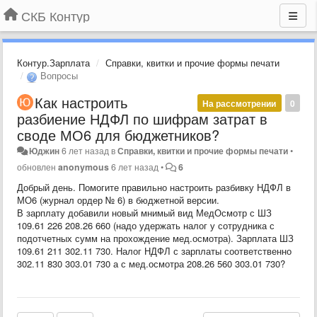
СКБ Контур
Контур.Зарплата
Справки, квитки и прочие формы печати
Вопросы
Как настроить
На рассмотрении
0
разбиение НДФЛ по шифрам затрат в
своде МО6 для бюджетников?
Юджин
6 лет назад
в
Справки, квитки и прочие формы печати
•
обновлен
anonymous
6 лет назад
•
6
Добрый день. Помогите правильно настроить разбивку НДФЛ в
МО6 (журнал ордер № 6) в бюджетной версии.
В зарплату добавили новый мнимый вид МедОсмотр с ШЗ
109.61 226 208.26 660 (надо удержать налог у сотрудника с
подотчетных сумм на прохождение мед.осмотра). Зарплата ШЗ
109.61 211 302.11 730. Налог НДФЛ с зарплаты соответственно
302.11 830 303.01 730 а с мед.осмотра 208.26 560 303.01 730?