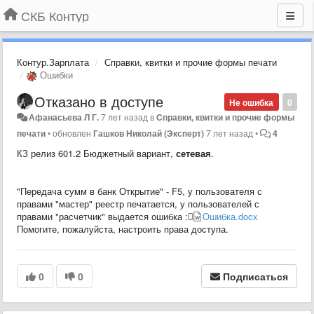
СКБ Контур
Контур.Зарплата
Справки, квитки и прочие формы печати
Ошибки
Отказано в доступе
Не ошибка
0
Афанасьева Л Г.
7 лет назад
в
Справки, квитки и прочие формы
печати
•
обновлен
Гашков Николай (Эксперт)
7 лет назад
•
4
КЗ релиз 601.2 Бюджетный вариант,
сетевая
.
"Передача сумм в банк Открытие" - F5, у пользователя с
правами "мастер" реестр печатается, у пользователей с
правами "расчетчик" выдается ошибка :
Ошибка.docx
Помогите, пожалуйста, настроить права доступа.
0
0
Подписаться