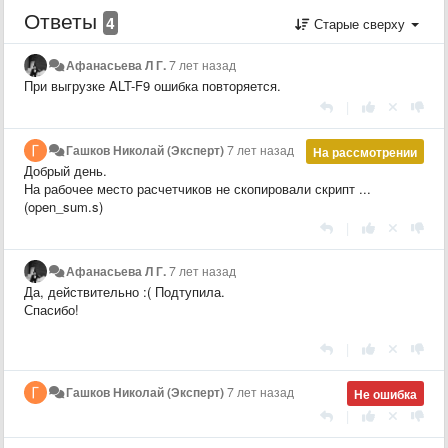
Ответы
4
Старые сверху
Афанасьева Л Г.
7 лет назад
При выгрузке ALT-F9 ошибка повторяется.
|
Гашков Николай (Эксперт)
7 лет назад
На рассмотрении
Добрый день.
На рабочее место расчетчиков не скопировали скрипт ...
(open_sum.s)
|
Афанасьева Л Г.
7 лет назад
Да, действительно :( Подтупила.
Спасибо!
|
Гашков Николай (Эксперт)
7 лет назад
Не ошибка
|