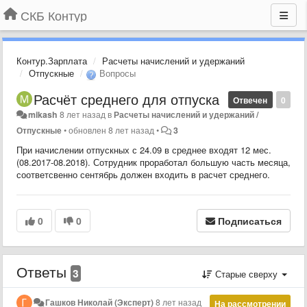
СКБ Контур
Контур.Зарплата
Расчеты начислений и удержаний
Отпускные
Вопросы
Расчёт среднего для отпуска
Отвечен
0
mikash
8 лет назад
в
Расчеты начислений и удержаний /
Отпускные
•
обновлен
8 лет назад
•
3
При начислении отпускных с 24.09 в среднее входят 12 мес.
(08.2017-08.2018). Сотрудник проработал большую часть месяца,
соответсвенно сентябрь должен входить в расчет среднего.
0
0
Подписаться
Ответы
3
Старые сверху
Гашков Николай (Эксперт)
8 лет назад
На рассмотрении