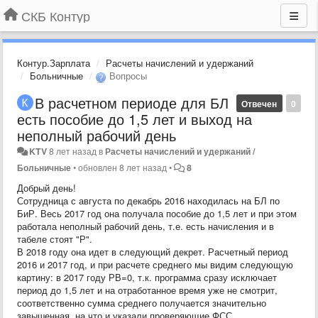
СКБ Контур
Контур.Зарплата
Расчеты начислений и удержаний
Больничные
Вопросы
В расчетном периоде для БЛ
Отвечен
0
есть пособие до 1,5 лет и выход на
неполный рабочий день
KTV
8 лет назад
в
Расчеты начислений и удержаний /
Больничные
•
обновлен
8 лет назад
•
8
Добрый день!
Сотрудница с августа по декабрь 2016 находилась на БЛ по
БиР. Весь 2017 год она получала пособие до 1,5 лет и при этом
работала неполный рабочий день, т.е. есть начисления и в
табеле стоят "Р".
В 2018 году она идет в следующий декрет. Расчетный период
2016 и 2017 год, и при расчете среднего мы видим следующую
картину: в 2017 году РВ=0, т.к. программа сразу исключает
период до 1,5 лет и на отработанное время уже не смотрит,
соответственно сумма среднего получается значительно
завышенная, на что и указали проверяющие ФСС.