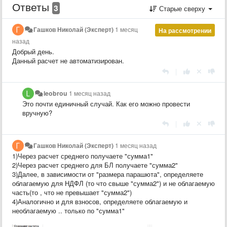
Ответы
3
Старые сверху
Гашков Николай (Эксперт)
1 месяц
На рассмотрении
назад
Добрый день.
Данный расчет не автоматизирован.
|
leobrou
1 месяц назад
Это почти единичный случай. Как его можно провести
вручную?
|
Гашков Николай (Эксперт)
1 месяц назад
1)Через расчет среднего получаете "сумма1"
2)Через расчет среднего для БЛ получаете "сумма2"
3)Далее, в зависимости от "размера парашюта", определяете
облагаемую для НДФЛ (то что свыше "сумма2") и не облагаемую
часть(то , что не превышает "сумма2")
4)Аналогично и для взносов, определяете облагаемую и
необлагаемую .. только по "сумма1"