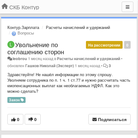
СКБ Контур
Контур.Зарплата
Расчеты начислений и удержаний
Вопросы
Увольнение по
На рассмотрении
0
соглашению сторон
leobrou
1 месяц назад
в
Расчеты начислений и удержаний
•
обновлен
Гашков Николай (Эксперт)
1 месяц назад
•
3
Здравствуйте! Не нашёл информации по этому спрошу.
Уволняем сотрудника по п. 1 ч. 1 ст.77 и нужно рассчитать часть
кмопенсационных выплат как необлагаемых НДФЛ. Как это
можно сделать?
Закон
0
0
Подписаться