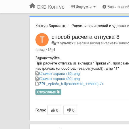
СКБ Контур
Форумы
Базы знани
Контур.Зарплата
Расчеты начислений и удержан
способ расчета отпуска 8
tanya-vbx
3 месяца назад
в
Расчеты начис
назад
•
4
Здравствуйте,
При расчете отпуска из вкладки "Приказы", программ
настройках (способ расчета отпуска:8), а по "1"
Снимок экрана (19).png
Снимок экрана (20).png
ZPL_zplinfo_full(20260512_115800).7z
Отпускные
Голос
0
0