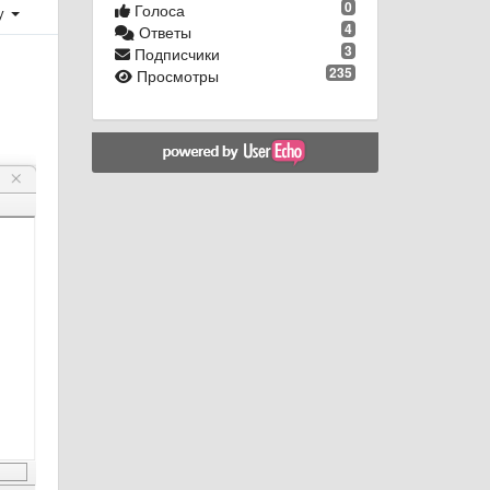
0
Голоса
у
4
Ответы
3
Подписчики
235
Просмотры