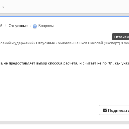
й
ий
Отпускные
Вопросы
Отвечен
лений и удержаний / Отпускные
•
обновлен
Гашков Николай (Эксперт)
3 ме
а не предоставляет выбор способа расчета, и считает не по "8", как ука
Подписат