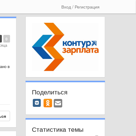
Вход / Регистрация
0
сяца
зано в
Поделиться
ься
Статистика темы