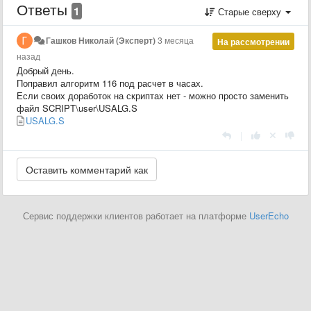
Ответы
1
Старые сверху
Гашков Николай (Эксперт)
3 месяца
На рассмотрении
назад
Добрый день.
Поправил алгоритм 116 под расчет в часах.
Если своих доработок на скриптах нет - можно просто заменить
файл SCRIPT\user\USALG.S
USALG.S
|
Сервис поддержки клиентов работает на платформе
UserEcho