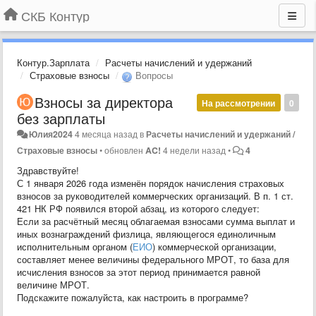
СКБ Контур
Контур.Зарплата
Расчеты начислений и удержаний
Страховые взносы
Вопросы
Взносы за директора
На рассмотрении
0
без зарплаты
Юлия2024
4 месяца назад
в
Расчеты начислений и удержаний /
Страховые взносы
•
обновлен
AC!
4 недели назад
•
4
Здравствуйте!
С 1 января 2026 года изменён порядок начисления страховых
взносов за руководителей коммерческих организаций. В п. 1 ст.
421 НК РФ появился второй абзац, из которого следует:
Если за расчётный месяц облагаемая взносами сумма выплат и
иных вознаграждений физлица, являющегося единоличным
исполнительным органом (
ЕИО
) коммерческой организации,
составляет менее величины федерального МРОТ, то база для
исчисления взносов за этот период принимается равной
величине МРОТ.
Подскажите пожалуйста, как настроить в программе?