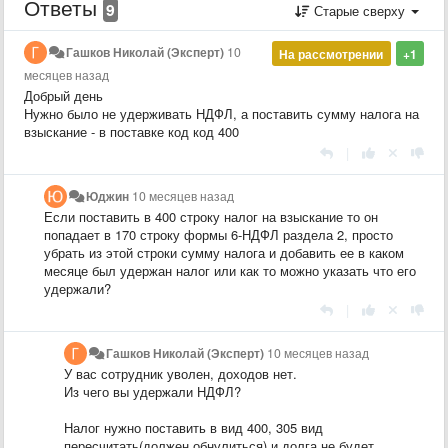
Ответы
9
Старые сверху
Гашков Николай (Эксперт)
10
На рассмотрении
+1
месяцев назад
Добрый день
Нужно было не удерживать НДФЛ, а поставить сумму налога на
взыскание - в поставке код код 400
|
Юджин
10 месяцев назад
Если поставить в 400 строку налог на взыскание то он
попадает в 170 строку формы 6-НДФЛ раздела 2, просто
убрать из этой строки сумму налога и добавить ее в каком
месяце был удержан налог или как то можно указать что его
удержали?
|
Гашков Николай (Эксперт)
10 месяцев назад
У вас сотрудник уволен, доходов нет.
Из чего вы удержали НДФЛ?
Налог нужно поставить в вид 400, 305 вид
пересчитать(должен обнулиться) и долга не будет..