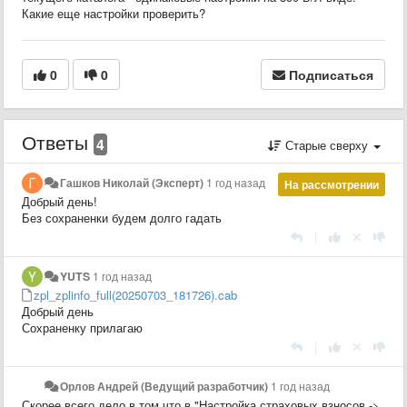
Какие еще настройки проверить?
0
0
Подписаться
Ответы
4
Старые сверху
Гашков Николай (Эксперт)
1 год назад
На рассмотрении
Добрый день!
Без сохраненки будем долго гадать
|
YUTS
1 год назад
zpl_zplinfo_full(20250703_181726).cab
Добрый день
Сохраненку прилагаю
|
Орлов Андрей (Ведущий разработчик)
1 год назад
Скорее всего дело в том что в "Настройка страховых взносов ->