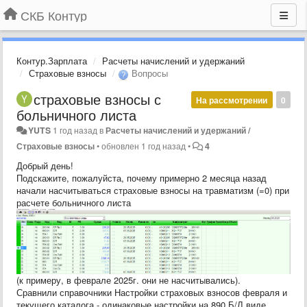
СКБ Контур
Контур.Зарплата
Расчеты начислений и удержаний
Страховые взносы
Вопросы
страховые взносы с
На рассмотрении
0
больничного листа
YUTS
1 год назад
в
Расчеты начислений и удержаний /
Страховые взносы
•
обновлен
1 год назад
•
4
Добрый день!
Подскажите, пожалуйста, почему примерно 2 месяца назад
начали насчитываться страховые взносы на травматизм (=0) при
расчете больничного листа
(к примеру, в феврале 2025г. они не насчитывались).
Сравнили справочники Настройки страховых взносов февраля и
текущего каталога - одинаковые настройки на 890 Б/Л виде.