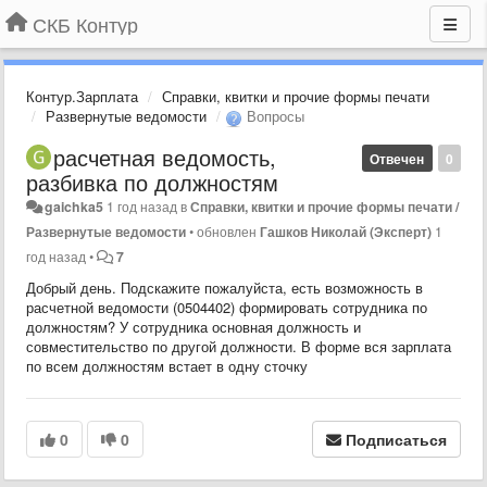
СКБ Контур
Контур.Зарплата
Справки, квитки и прочие формы печати
Развернутые ведомости
Вопросы
расчетная ведомость,
Отвечен
0
разбивка по должностям
gaichka5
1 год назад
в
Справки, квитки и прочие формы печати /
Развернутые ведомости
•
обновлен
Гашков Николай (Эксперт)
1
год назад
•
7
Добрый день. Подскажите пожалуйста, есть возможность в
расчетной ведомости (0504402) формировать сотрудника по
должностям? У сотрудника основная должность и
совместительство по другой должности. В форме вся зарплата
по всем должностям встает в одну сточку
0
0
Подписаться