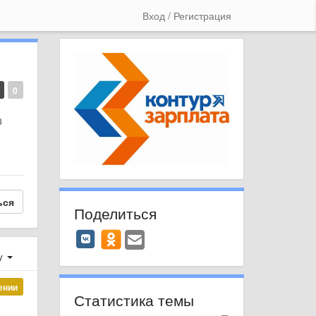
Вход / Регистрация
0
8
ься
Поделиться
у
ении
Статистика темы