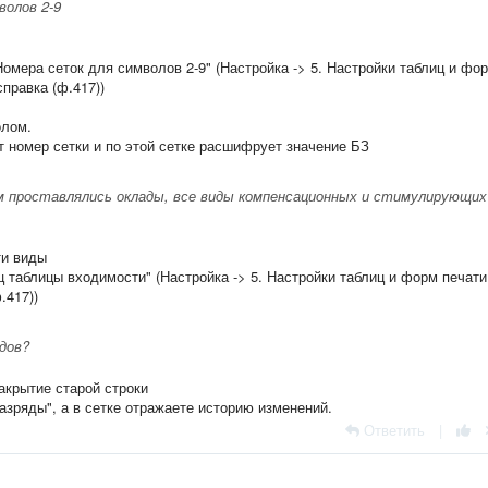
волов 2-9
Номера сеток для символов 2-9" (Настройка -> 5. Настройки таблиц и фо
справка (ф.417))
олом.
 номер сетки и по этой сетке расшифрует значение БЗ
 проставлялись оклады, все виды компенсационных и стимулирующих
ти виды
 таблицы входимости" (Настройка -> 5. Настройки таблиц и форм печати
.417))
дов?
акрытие старой строки
азряды", а в сетке отражаете историю изменений.
Ответить
|