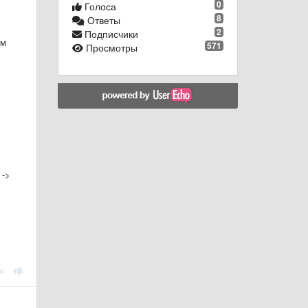
0
Голоса
8
Ответы
2
Подписчики
рм
571
Просмотры
 ->