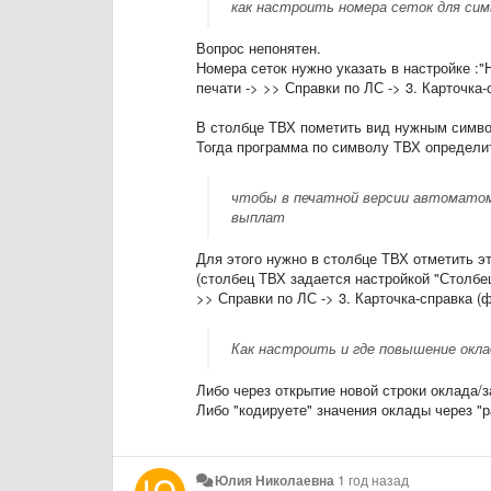
как настроить номера сеток для сим
Вопрос непонятен.
Номера сеток нужно указать в настройке :"
печати -> >> Справки по ЛС -> 3. Карточка-
В столбце ТВХ пометить вид нужным симв
Тогда программа по символу ТВХ определит
чтобы в печатной версии автоматом
выплат
Для этого нужно в столбце ТВХ отметить э
(столбец ТВХ задается настройкой "Столбец
>> Справки по ЛС -> 3. Карточка-справка (ф
Как настроить и где повышение окла
Либо через открытие новой строки оклада/з
Либо "кодируете" значения оклады через "р
Юлия Николаевна
1 год назад