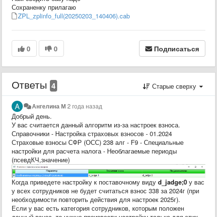
Сохраненку прилагаю
ZPL_zplinfo_full(20250203_140406).cab
0
0
Подписаться
Ответы
4
Старые сверху
Ангелина М
2 года назад
Добрый день.
У вас считается данный алгоритм из-за настроек взноса.
Справочники - Настройка страховых взносов - 01.2024
Страховые взносы СФР (ОСС) 238 алг - F9 - Специальные
настройки для расчета налога - Необлагаемые периоды
(псевдКЧ,значение)
Когда приведете настройку к поставочному виду
d_jadge;0
у вас
у всех сотрудников не будет считаться взнос 338 за 2024г (при
необходимости повторить действия для настроек 2025г).
Если у вас есть категория сотрудников, которым положен
данный взнос, то нужно произвести настройку только для этих