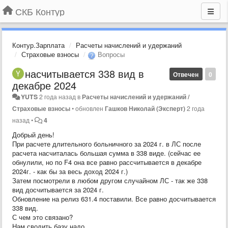
СКБ Контур
Контур.Зарплата
Расчеты начислений и удержаний
Страховые взносы
Вопросы
насчитывается 338 вид в
Отвечен
0
декабре 2024
YUTS
2 года назад
в
Расчеты начислений и удержаний /
Страховые взносы
•
обновлен
Гашков Николай (Эксперт)
2 года
назад
•
4
Добрый день!
При расчете длительного больничного за 2024 г. в ЛС после
расчета насчиталась большая сумма в 338 виде. (сейчас ее
обнулили, но по F4 она все равно рассчитывается в декабре
2024г. - как бы за весь доход 2024 г.)
Затем посмотрели в любом другом случайном ЛС - так же 338
вид досчитывается за 2024 г.
Обновление на релиз 631.4 поставили. Все равно досчитывается
338 вид.
С чем это связано?
Нам сводить базу надо