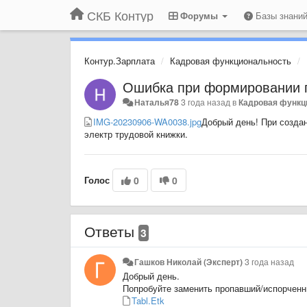
СКБ Контур
Форумы
Базы знани
Контур.Зарплата
Кадровая функциональность
Ошибка при формировании 
Наталья78
3 года назад
в
Кадровая функц
IMG-20230906-WA0038.jpg
Добрый день! При создан
электр трудовой книжки.
Голос
0
0
Ответы
3
Гашков Николай (Эксперт)
3 года назад
Добрый день.
Попробуйте заменить пропавший/испорчен
Tabl.Etk