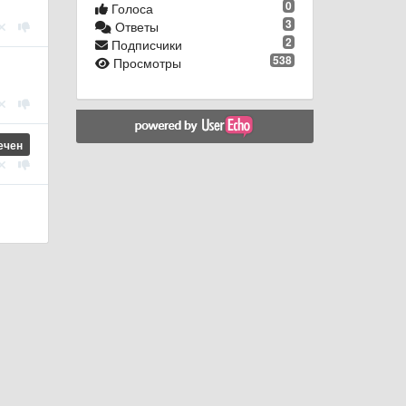
0
Голоса
3
Ответы
2
Подписчики
538
Просмотры
ечен