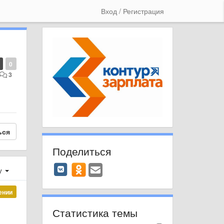
Вход / Регистрация
0
3
ься
Поделиться
у
ении
Статистика темы