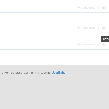
Ответить
|
Ответить
|
Отв
Ответить
|
 клиентов работает на платформе
UserEcho