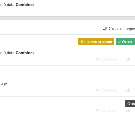
,0,data,
Combine
)
Старые сверх
На рассмотрении
Ответ
,0,data,
Combine
)
Ответить
|
лице.
Ответить
|
Отв
Ответить
|