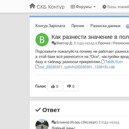
СКБ Контур
Форумы
Базы знани
Контур.Зарплата
Прочее
Разноска данных
Как разнести значение в по
Виктор Д.
3 года назад
в
Прочее / Разноск
Подскажите пожалуйста почему не работает разноск
в этой базе всё разносится на "Осн", настройки вро
базу и таблицу разноски прикрепляю.
Tabl8.Sum
zpl_20230301_zplinfo(20230301_133615).cab
Голос
0
0
Ответ
Блинов Игорь (Эксперт)
3 года назад
Добрый день!