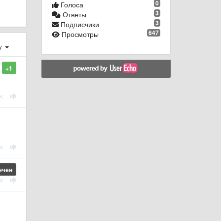
0
Голоса
3
Ответы
3
Подписчики
647
Просмотры
у
+1
ечен