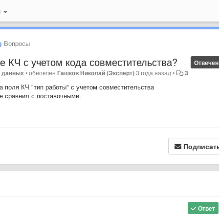
й
Вопросы
ле КЧ с учетом кода совместительства?
Отвечен
а данных
•
обновлен
Гашков Николай (Эксперт)
3 года назад
•
3
а поля КЧ "тип работы" с учетом совместительства
де сравнил с поставочными.
Подписат
Ответ