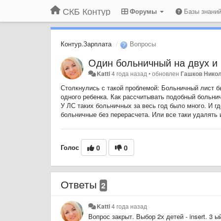
СКБ Контур
Форумы
Базы знани
Контур.Зарплата
Вопросы
Один больничный на двух и 
Katti
4 года назад
•
обновлен
Гашков Никол
Столкнулись с такой проблемой: Больничный лист б
одного ребенка. Как рассчитывать подобный больни
У ЛС таких больничных за весь год было много. И гд
больничные без перерасчета. Или все таки удалять 
Голос
0
0
Ответы
2
Katti
4 года назад
Вопрос закрыт. Выбор 2х детей - insert. 3