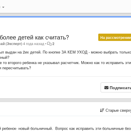
й
более детей как считать?
На рассмотрении
ай (Эксперт)
4 года назад
•
2
ыл выдан на 2их детей. По кнопке ЗА КЕМ УХОД - можно выбрать тольк
чный?
е то второго ребенка не указывал расчетчик. Можно как то исправить эти
и пересчитывать?
Подписат
Старые сверх
 ый ребенок- новый больничный. Вопрос как исправить эти больничные без