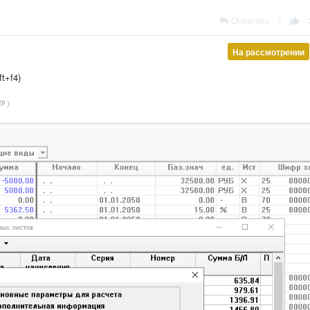
Ответить
|
На рассмотрении
t+f4)